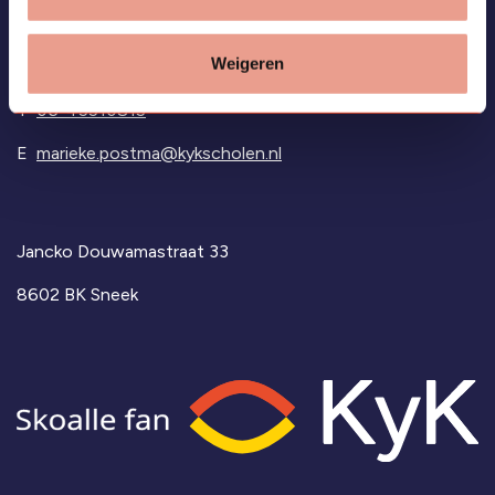
op via:
Weigeren
T
06-45510815
E
marieke.postma@kykscholen.nl
Jancko Douwamastraat 33
8602 BK Sneek