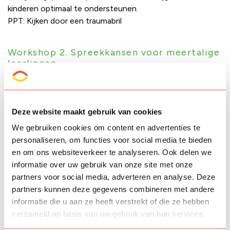
kinderen optimaal te ondersteunen.
PPT: Kijken door een traumabril
Workshop 2. Spreekkansen voor meertalige
leerlingen
Juist de kinderen die het het hardst nodig hebben, krijgen
vaak de minste oefenkansen in de klas als het om spreken
gaat. In deze sessie bespraken we hoe je spreekkansen
Deze website maakt gebruik van cookies
kunt creëren ook voor meertalige leerlingen (die het
We gebruiken cookies om content en advertenties te
Nederlands soms minder beheersen).
personaliseren, om functies voor social media te bieden
PPT: Spreekkansen SWF
en om ons websiteverkeer te analyseren. Ook delen we
informatie over uw gebruik van onze site met onze
partners voor social media, adverteren en analyse. Deze
Waar zou jij graag meer over willen weten?
partners kunnen deze gegevens combineren met andere
informatie die u aan ze heeft verstrekt of die ze hebben
Bekijk de video
verzameld op basis van uw gebruik van hun services.