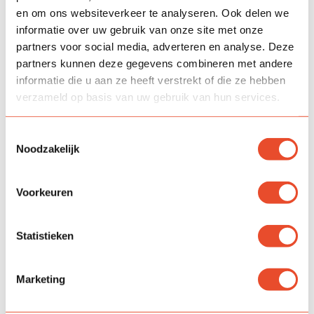
en om ons websiteverkeer te analyseren. Ook delen we
Locatie Jancko Douwamastraat
informatie over uw gebruik van onze site met onze
Groep Groen: 4-6 jaar
partners voor social media, adverteren en analyse. Deze
Groep Oranje: 6-8 jaar
partners kunnen deze gegevens combineren met andere
Groep Rood: 8-10 jaar
informatie die u aan ze heeft verstrekt of die ze hebben
Groep Geel: 10-12 jaar
verzameld op basis van uw gebruik van hun services.
Groep Blauw (Kopklas): 11-13 jaar
Toestemmingsselectie
Groepen
Noodzakelijk
Voorkeuren
Contact
Statistieken
Wij geloven in de kracht van verbinding! Samen werken en
leren binnen én buiten het onderwijs.
Marketing